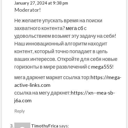
January 27, 2024 at 9:38 pm
Moderator!
Не желаете упускать время на поиски
захватного контента?
мега сб
с
удовольствием возьмет эту задачу на себя!
Наш инновационный алгоритм находит
контент, который точно попадает в цель
ваших интересов. Откройте для себя новые
горизонты в мире развлечений с
mega555
!
мега даркнет маркет ссылка тор:
https://mega-
active-links.com
ссылка на мегу даркнет:
https://xn--mea-sb-
j6a.com
Reply
TimothyFrica
says: