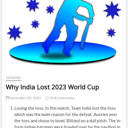
t
o
n
GENERAL
Why India Lost 2023 World Cup
November 20, 2023
508 Comments
Losing the toss. In this match, Team India lost the toss
which was the main reason for the defeat. Aussies won
the toss and chose to bowl. Blitzed on a dull pitch. The in-
form Indian batsmen were bowled over by the pavilion in