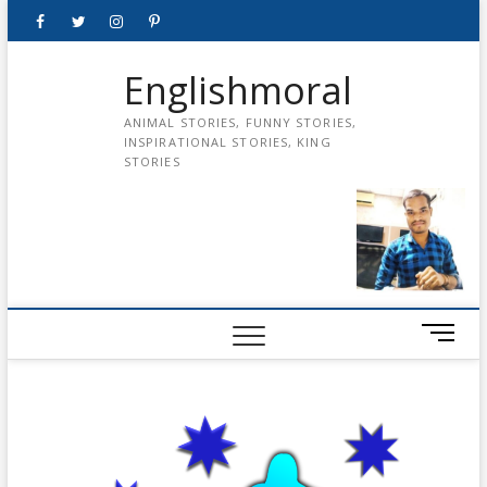
Skip
Facebook
Twitter
instagram
pinterest
Youtube
to
content
Englishmoral
ANIMAL STORIES, FUNNY STORIES,
INSPIRATIONAL STORIES, KING
STORIES
M
e
n
u
B
u
t