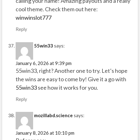
calling your name! Amazing payouts and a really
cool theme. Check them out here:
winwinslot777
Reply
55win33
says:
January 6, 2026 at 9:39 pm
55win33, right? Another one to try. Let’s hope
the wins are easy to come by! Give it a go with
55win33
see how it works for you.
Reply
mozillabd.science
says:
January 8, 2026 at 10:10 pm