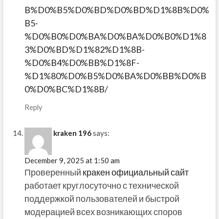
B%D0%B5%D0%BD%D0%BD%D1%8B%D0%
B5-
%D0%B0%D0%BA%D0%BA%D0%B0%D1%8
3%D0%BD%D1%82%D1%8B-
%D0%B4%D0%BB%D1%8F-
%D1%80%D0%B5%D0%BA%D0%BB%D0%B
0%D0%BC%D1%8B/
Reply
kraken 196
says:
December 9, 2025 at 1:50 am
Проверенный
кракен официальный сайт
работает круглосуточно с технической
поддержкой пользователей и быстрой
модерацией всех возникающих споров