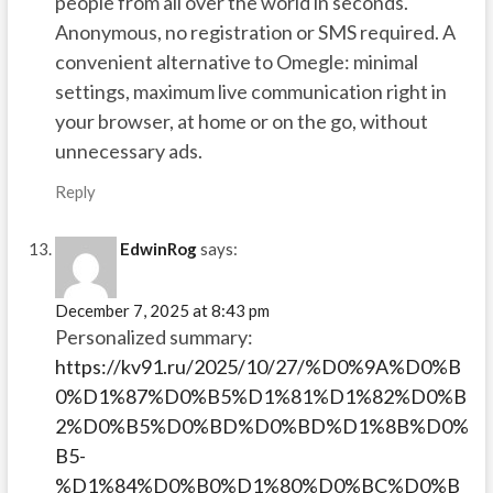
people from all over the world in seconds.
Anonymous, no registration or SMS required. A
convenient alternative to Omegle: minimal
settings, maximum live communication right in
your browser, at home or on the go, without
unnecessary ads.
Reply
EdwinRog
says:
December 7, 2025 at 8:43 pm
Personalized summary:
https://kv91.ru/2025/10/27/%D0%9A%D0%B
0%D1%87%D0%B5%D1%81%D1%82%D0%B
2%D0%B5%D0%BD%D0%BD%D1%8B%D0%
B5-
%D1%84%D0%B0%D1%80%D0%BC%D0%B