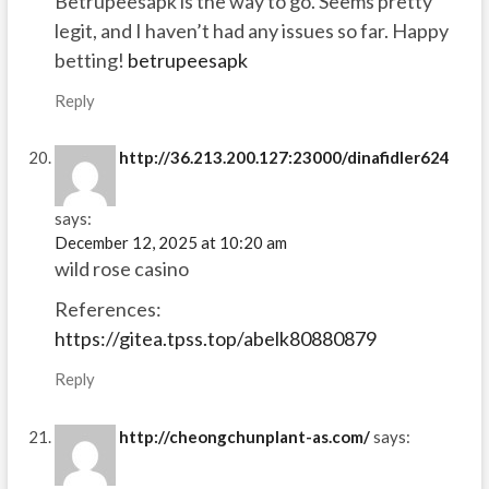
Betrupeesapk is the way to go. Seems pretty
legit, and I haven’t had any issues so far. Happy
betting!
betrupeesapk
Reply
http://36.213.200.127:23000/dinafidler624
says:
December 12, 2025 at 10:20 am
wild rose casino
References:
https://gitea.tpss.top/abelk80880879
Reply
http://cheongchunplant-as.com/
says: