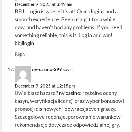
December 9, 2025 at 3:49 am
BBJLLogin is where it’s at! Quick logins and a
smooth experience. Been using it for a while
now, and haven’t had any problems. If you need
something reliable, this is it. Log in and win!
bbjllogin
Reply
nv-casino-399
says:
December 9, 2025 at 12:15 pm
Uwielbiasz hazard?
nv casino
: rzetelne oceny
kasyn, weryfikacja licencji oraz wybor bonusow i
promocji dla nowych i powracajacych graczy.
Szczegolowe recenzje, porownanie warunkow i
rekomendacje dotyczace odpowiedzialnej gry.